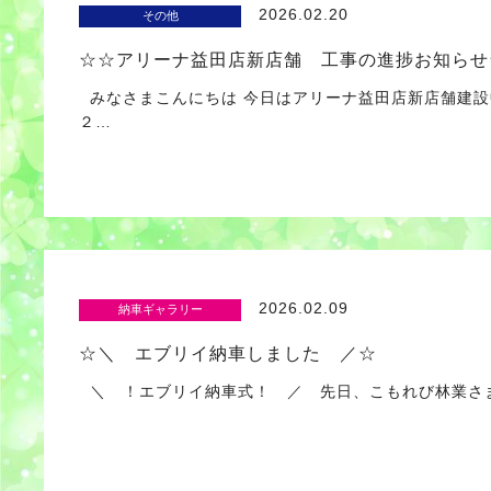
2026.02.20
その他
☆☆アリーナ益田店新店舗 工事の進捗お知らせ
みなさまこんにちは 今日はアリーナ益田店新店舗建設
２…
2026.02.09
納車ギャラリー
☆＼ エブリイ納車しました ／☆
＼ ！エブリイ納車式！ ／ 先日、こもれび林業さ