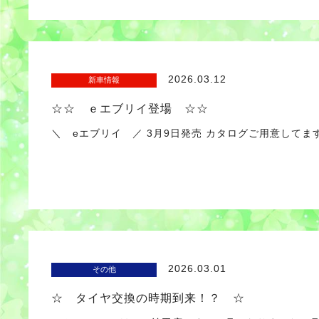
2026.03.12
新車情報
☆☆ ｅエブリイ登場 ☆☆
＼ eエブリイ ／ 3月9日発売 カタログご用意してま
2026.03.01
その他
☆ タイヤ交換の時期到来！？ ☆