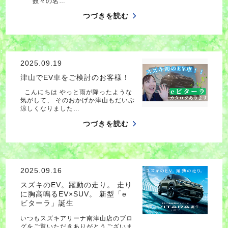
数々の名…
つづきを読む
2025.09.19
津山でEV車をご検討のお客様！
こんにちは やっと雨が降ったような
気がして、 そのおかげか津山もだいぶ
涼しくなりました…
つづきを読む
2025.09.16
スズキのEV。躍動の走り。 走り
に胸高鳴るEV×SUV。 新型「e
ビターラ」誕生
いつもスズキアリーナ南津山店のブロ
グをご覧いただきありがとうございま