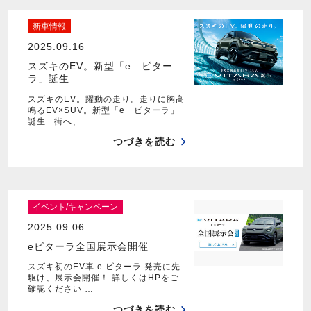
新車情報
2025.09.16
スズキのEV。新型「e ビター
ラ」誕生
スズキのEV。躍動の走り。走りに胸高
鳴るEV×SUV。新型「e ビターラ」
誕生 街へ、…
つづきを読む
イベント/キャンペーン
2025.09.06
eビターラ全国展示会開催
スズキ初のEV車 e ビターラ 発売に先
駆け、展示会開催！ 詳しくはHPをご
確認ください …
つづきを読む