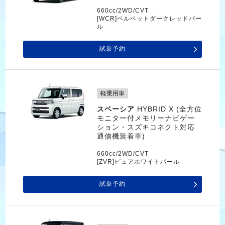
660cc/2WD/CVT
[WCR]ベルベットダークレッドパー
ル
試乗予約
軽乗用車
スペーシア
HYBRID X (全方位
モニター付メモリーナビゲー
ション・スズキコネクト対応
通信機装着車)
660cc/2WD/CVT
[ZVR]ピュアホワイトパール
試乗予約