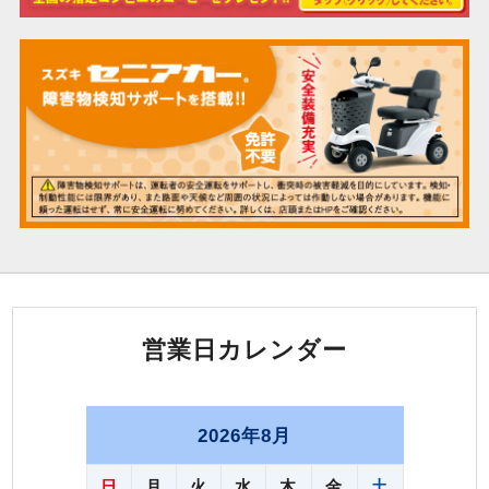
営業日カレンダー
2026年8月
日
月
火
水
木
金
土