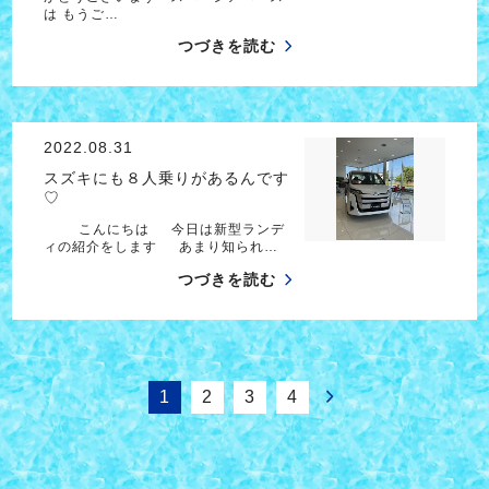
は もうご…
つづきを読む
2022.08.31
スズキにも８人乗りがあるんです
♡
こんにちは 今日は新型ランデ
ィの紹介をします あまり知られ…
つづきを読む
1
2
3
4