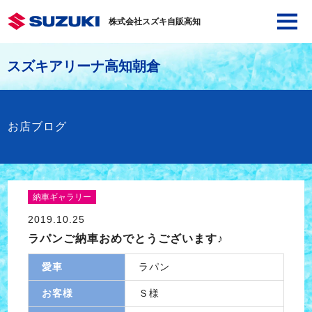
株式会社スズキ自販高知
スズキアリーナ高知朝倉
お店ブログ
納車ギャラリー
2019.10.25
ラパンご納車おめでとうございます♪
愛車
ラパン
お客様
Ｓ様