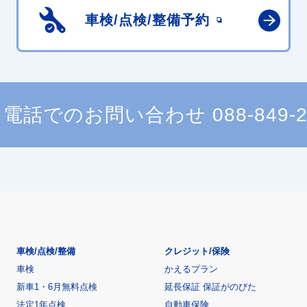
車検/点検/
整備予約
電話でのお問い合わせ
088-849-
車検/点検/整備
クレジット/保険
車検
かえるプラン
新車1・6月無料点検
延長保証 保証がのびた
法定1年点検
自動車保険