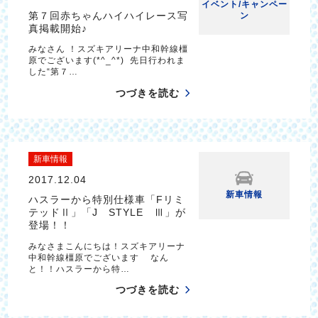
イベント/キャンペー
第７回赤ちゃんハイハイレース写
ン
真掲載開始♪
みなさん ！スズキアリーナ中和幹線橿
原でございます(*^_^*) 先日行われま
した“第７…
つづきを読む
新車情報
2017.12.04
新車情報
ハスラーから特別仕様車「Fリミ
テッドⅡ」「J STYLE Ⅲ」が
登場！！
みなさまこんにちは！スズキアリーナ
中和幹線橿原でございます なん
と！！ハスラーから特…
つづきを読む