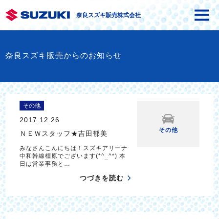
奈良スズキ販売株式会社
奈良スズキ販売からのお知らせ
その他
2017.12.26
その他
ＮＥＷスタッフ★吉田郁美
みなさんこんにちは！スズキアリーナ
中和幹線橿原でございます(*^_^*) 本
日は営業事務と…
つづきを読む