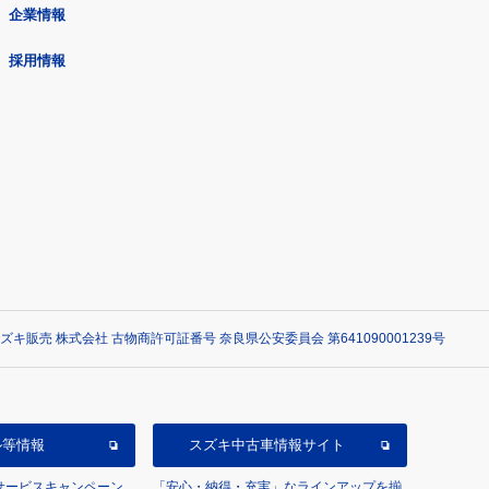
企業情報
採用情報
ズキ販売 株式会社 古物商許可証番号 奈良県公安委員会 第641090001239号
ル等情報
スズキ中古車情報サイト
/サービスキャンペーン
「安心・納得・充実」なラインアップを揃