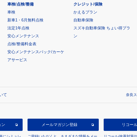
車検/点検/整備
クレジット/保険
車検
かえるプラン
新車1・6月無料点検
自動車保険
法定1年点検
スズキ自動車保険 ちょい得プラ
安心メンテナンス
ン
点検/整備料金表
安心メンテナンスパック/カーケ
アサービス
いて
奈良ス
ョン
メールマガジン登録
リコー
単にシミュレ
ご登録いただくと、さまざまな情報をメー
リコール/改善対策