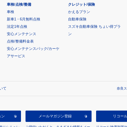
車検/点検/整備
クレジット/保険
車検
かえるプラン
新車1・6月無料点検
自動車保険
法定1年点検
スズキ自動車保険 ちょい得プラ
安心メンテナンス
ン
点検/整備料金表
安心メンテナンスパック/カーケ
アサービス
いて
奈良ス
ョン
メールマガジン登録
リコー