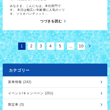
みなさま、こんにちは。本社部門で
す。 本日は幅広い年齢層に人気のソリ
オ、ソリオバンディット…
つづきを読む
1
2
3
4
5
…
10
カテゴリー
新車情報 (242)
イベント/キャンペーン (251)
限定車 (3)