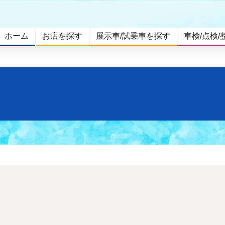
ホーム
お店を探す
展示車/試乗車を探す
車検/点検/
。