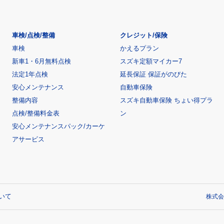
車検/点検/整備
クレジット/保険
車検
かえるプラン
新車1・6月無料点検
スズキ定額マイカー7
法定1年点検
延長保証 保証がのびた
安心メンテナンス
自動車保険
整備内容
スズキ自動車保険 ちょい得プラ
点検/整備料金表
ン
安心メンテナンスパック/カーケ
アサービス
いて
株式会