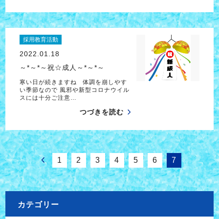
採用教育活動
2022.01.18
～*～*～祝☆成人～*～*～
寒い日が続きますね 体調を崩しやす
い季節なので 風邪や新型コロナウイル
スには十分ご注意…
つづきを読む
1
2
3
4
5
6
7
カテゴリー