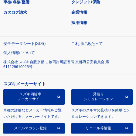
車検/点検/整備
クレジット/保険
カタログ請求
企業情報
採用情報
安全データシート(SDS)
ご利用にあたって
個人情報について
株式会社 スズキ自販京都 古物商許可証番号 京都府公安委員会 第
611129610025号
スズキメーカーサイト
スズキ四輪車
見積り
メーカーサイト
シミュレーション
車種の詳細などメーカー情報をご覧
スズキのクルマの見積りを簡単にシ
いただける、メーカーサイトです。
ミュレーションできます。
メールマガジン登録
リコール等情報