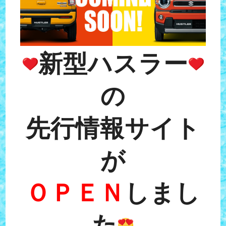
新型ハスラー
の
先行情報サイト
が
ＯＰＥＮ
しまし
た