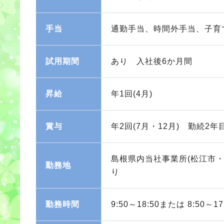
手当
通勤手当、時間外手当、子育
試用期間
あり 入社後6か月間
昇給
年1回(4月)
賞与
年2回(7月・12月) 勤続2年
島根県内当社事業所(松江市
勤務地
り
勤務時間
9:50～18:50または 8:50