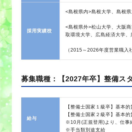
<島根県内>島根大学、島根
<島根県外>松山大学、大阪
採用実績校
取環境大学、広島経済大学、
（2015～2026年度営業職
募集職種：【2027年卒】整備ス
【整備士国家１級卒】基本的賃金
【整備士国家２級卒】基本的賃金
給与
※10月(正規登用)より、仕事給
※手当類別途支給