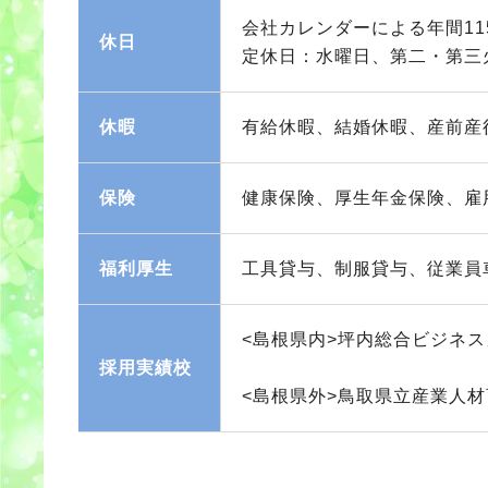
会社カレンダーによる年間11
休日
定休日：水曜日、第二・第三
休暇
有給休暇、結婚休暇、産前産
保険
健康保険、厚生年金保険、雇
福利厚生
工具貸与、制服貸与、従業員
<島根県内>坪内総合ビジネ
採用実績校
<島根県外>鳥取県立産業人