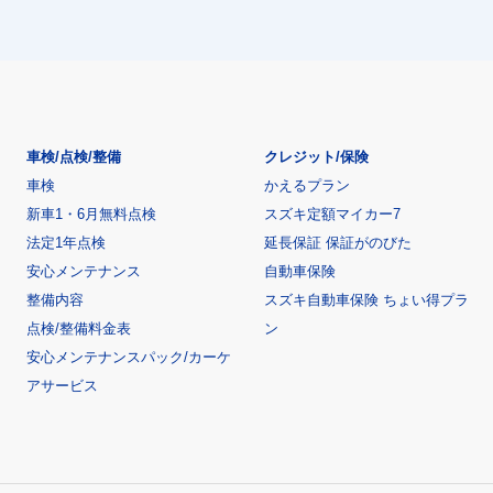
車検/点検/整備
クレジット/保険
車検
かえるプラン
新車1・6月無料点検
スズキ定額マイカー7
法定1年点検
延長保証 保証がのびた
安心メンテナンス
自動車保険
整備内容
スズキ自動車保険 ちょい得プラ
点検/整備料金表
ン
安心メンテナンスパック/カーケ
アサービス