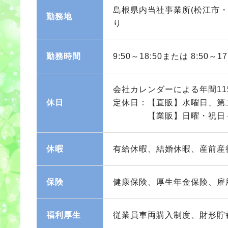
島根県内当社事業所(松江市
勤務地
り
勤務時間
9:50～18:50または 8:50
会社カレンダーによる年間11
休日
定休日：【直販】水曜日、第
【業販】日曜・祝日＋
休暇
有給休暇、結婚休暇、産前産
保険
健康保険、厚生年金保険、雇
福利厚生
従業員車両購入制度、財形貯