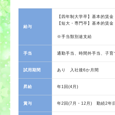
【四年制大学卒】基本的賃金 1
【短大・専門卒】基本的賃金 1
給与
※手当類別途支給
手当
通勤手当、時間外手当、子育
試用期間
あり 入社後6か月間
昇給
年1回(4月)
賞与
年2回(7月・12月) 勤続2年