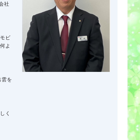
会社
モビ
何よ
出雲を
しく