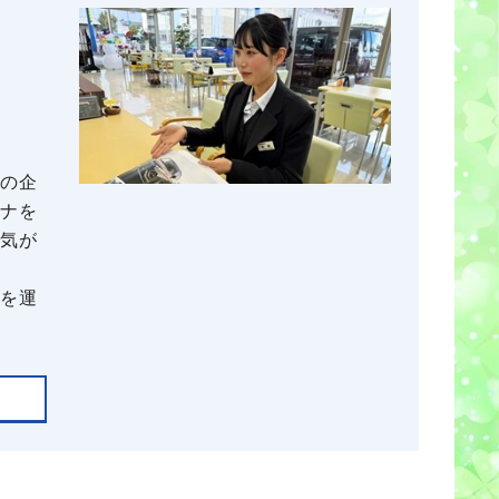
の企
ナを
気が
を運