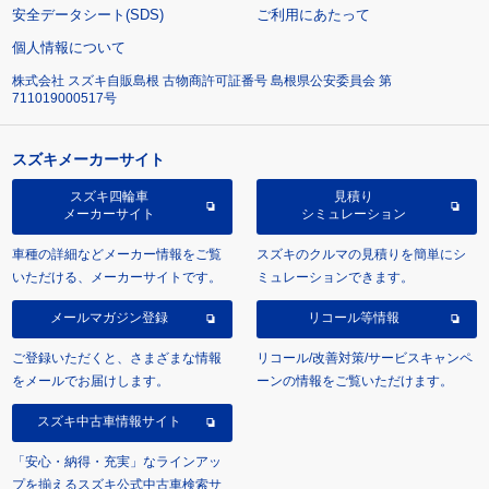
安全データシート(SDS)
ご利用にあたって
個人情報について
株式会社 スズキ自販島根 古物商許可証番号 島根県公安委員会 第
711019000517号
スズキメーカーサイト
スズキ四輪車
見積り
メーカーサイト
シミュレーション
車種の詳細などメーカー情報をご覧
スズキのクルマの見積りを簡単にシ
いただける、メーカーサイトです。
ミュレーションできます。
メールマガジン登録
リコール等情報
ご登録いただくと、さまざまな情報
リコール/改善対策/サービスキャンペ
をメールでお届けします。
ーンの情報をご覧いただけます。
スズキ中古車情報サイト
「安心・納得・充実」なラインアッ
プを揃えるスズキ公式中古車検索サ