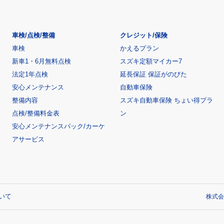
車検/点検/整備
クレジット/保険
車検
かえるプラン
新車1・6月無料点検
スズキ定額マイカー7
法定1年点検
延長保証 保証がのびた
安心メンテナンス
自動車保険
整備内容
スズキ自動車保険 ちょい得プラ
点検/整備料金表
ン
安心メンテナンスパック/カーケ
アサービス
いて
株式会