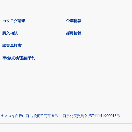
カタログ請求
企業情報
購入相談
採用情報
試乗車検索
車検/点検/整備予約
社 スズキ自販山口 古物商許可証番号 山口県公安委員会 第741141000016号