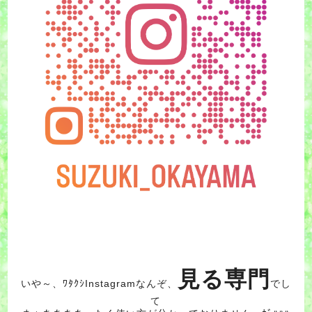
見る専門
いや～、ﾜﾀｸｼInstagramなんぞ、
でし
て