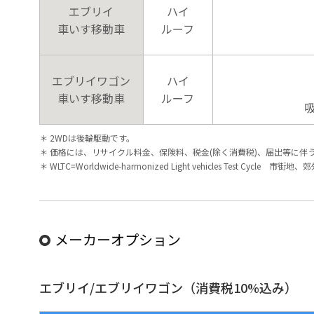
エブリイ
ハイ
車いす移動車
ルーフ
エブリイワゴン
ハイ
車いす移動車
ルーフ
吸
＊ 2WDは後輪駆動です。
＊ 価格には、リサイクル料金、保険料、税金(除く消費税)、届出等に伴
＊ WLTC=Worldwide-harmonized Light vehicles T
メーカーオプション
エブリイ/エブリイワゴン（消費税10%込み）