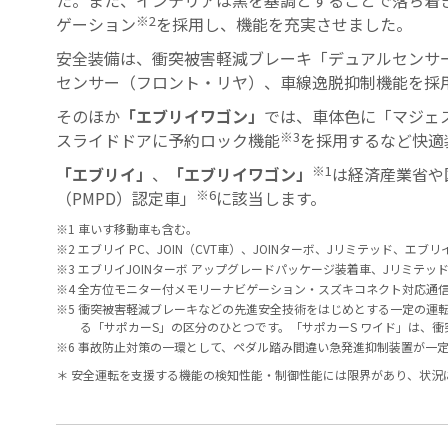
た。また、インテリアは黒を基調とすることで落ち着
※2
ゲーション
を採用し、機能を充実させました。
安全装備は、衝突被害軽減ブレーキ「デュアルセンサー
センサー（フロント・リヤ）、車線逸脱抑制機能を採
そのほか
「エブリイワゴン」
では、車体色に「マジェ
※3
スライドドアに予約ロック機能
を採用するなど快適
※1
「エブリイ」
、
「エブリイワゴン」
は経済産業省や
※6
（PMPD）認定車」
に該当します。
※1 車いす移動車も含む。
※2 エブリイ PC、JOIN（CVT車）、JOINターボ、Jリミテッド、
※3 エブリイJOINターボ アップグレードパッケージ装着車、Jリミテ
※4 全方位モニター付メモリーナビゲーション・スズキコネクト対応通
※5 衝突被害軽減ブレーキなどの先進安全技術をはじめとする一定の運
る「サポカーS」の区分のひとつです。「サポカーS ワイド」は、
※6 事故防止対策の一環として、ペダル踏み間違い急発進抑制装置が一
＊ 安全運転を支援する機能の検知性能・制御性能には限界があり、状況