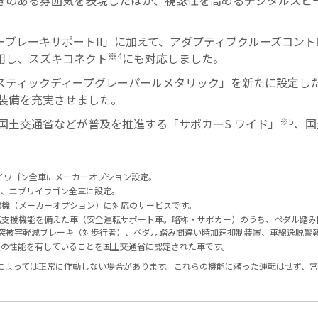
きのある雰囲気を表現したほか、視認性を高めるデジタルスピ
ブレーキサポートII」に加えて、アダプティブクルーズコント
※4
用し、スズキコネクト
にも対応しました。
スティックディープグレーパールメタリック」を新たに設定し
装備を充実させました。
※5
国土交通省などが普及を推進する「サポカーS ワイド」
、国
エブリイワゴン全車にメーカーオプション設定。
ッド、エブリイワゴン全車に設定。
信機（メーカーオプション）に対応のサービスです。
転支援機能を備えた車（安全運転サポート車。略称・サポカー）のうち、ペダル踏
衝突被害軽減ブレーキ（対歩行者）、ペダル踏み間違い時加速抑制装置、車線逸脱警
定の性能を有していることを国土交通省に認定された車です。
によっては正常に作動しない場合があります。これらの機能に頼った運転はせず、