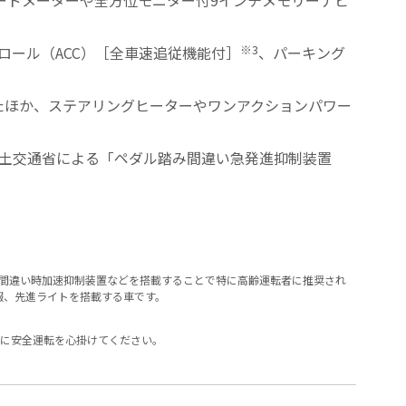
ードメーターや全方位モニター付9インチメモリーナビ
※3
ロール（ACC）［全車速追従機能付］
、パーキング
たほか、ステアリングヒーターやワンアクションパワー
土交通省による「ペダル踏み間違い急発進抑制装置
み間違い時加速抑制装置などを搭載することで特に高齢運転者に推奨され
報、先進ライトを搭載する車です。
常に安全運転を心掛けてください。