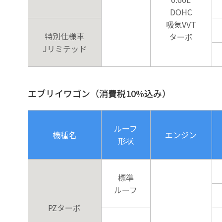
DOHC
吸気VVT
特別仕様車
ターボ
Jリミテッド
エブリイワゴン（消費税10%込み）
ルーフ
機種名
エンジン
形状
標準
ルーフ
PZターボ