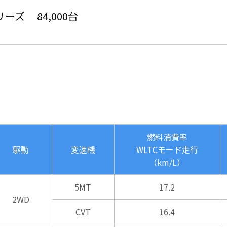
ズ 84,000台
燃料消費率
駆動
変速機
WLTCモード走行
（km/L）
5MT
17.2
2WD
CVT
16.4