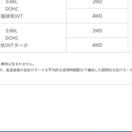
0.66L
2WD
DOHC
4WD
吸排気VVT
0.66L
2WD
DOHC
4WD
気VVTターボ
う費用は含まれません。
est Cycle 市街地、郊外、高速道路の各走行モードを平均的な使用時間配分で構成した国際的な走行モ