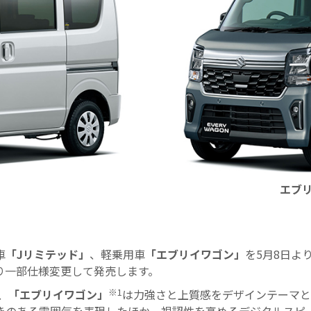
エブリ
車
「Jリミテッド」
、軽乗用車
「エブリイワゴン」
を5月8日よ
より一部仕様変更して発売します。
※1
、
「エブリイワゴン」
は力強さと上質感をデザインテーマと