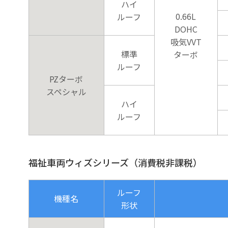
ハイ
0.66L
ルーフ
DOHC
吸気VVT
標準
ターボ
ルーフ
PZターボ
スペシャル
ハイ
ルーフ
福祉車両ウィズシリーズ（消費税非課税）
ルーフ
機種名
形状