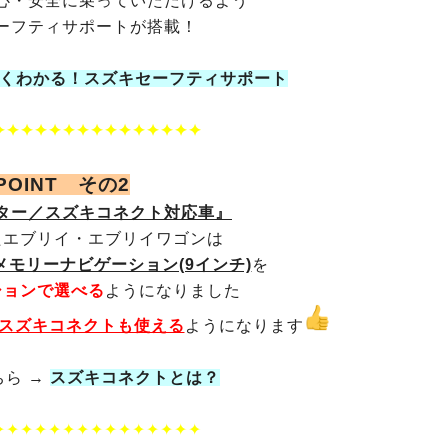
心・安全に乗っていただけるよう
ーフティサポートが搭載！
くわかる！スズキセーフティサポート
✦✦✦✦✦✦✦✦✦✦✦✦✦✦✦
POINT その2
ター／スズキコネクト対応車』
たエブリイ・エブリイワゴンは
モリーナビゲーション(9インチ)
を
ションで選べる
ようになりました
スズキコネクトも使える
ようになります
ちら →
スズキコネクトとは？
✦✦✦✦✦✦✦✦✦✦✦✦✦✦✦