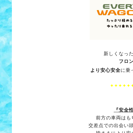
新しくなっ
フロ
より安心安全
に乗
✦✦✦✦✦
『安全性
前方の車両はも
交差点での出会い