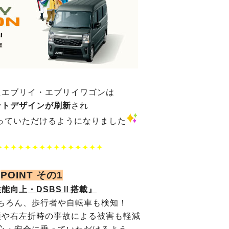
たエブリイ・エブリイワゴンは
ントデザインが刷新
され
っていただけるようになりました
✦✦✦✦✦✦✦✦✦✦✦✦✦✦✦
POINT その1
能向上・DSBSⅡ搭載』
ちろん、歩行者や自転車も検知！
頭や右左折時の事故による被害も軽減