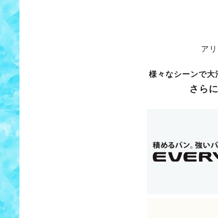
アリ
様々なシーンで大
さら