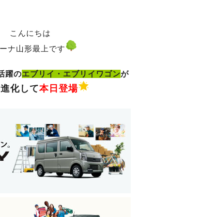
こんにちは
ーナ山形最上です
活躍の
エブリイ・エブリイワゴン
が
に進化して
本日登場