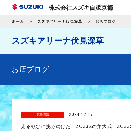
株式会社スズキ自販京都
ホーム
スズキアリーナ伏見深草
お店ブログ
スズキアリーナ伏見深草
お店ブログ
2024.12.17
新車情報
走る歓びに挑み続けた、ZC33Sの集大成。ZC33S Fin