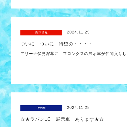
2024.11.29
新車情報
ついに ついに 待望の・・・・
アリーナ伏見深草に フロンクスの展示車が仲間入り
2024.11.28
その他
☆★ラパンLC 展示車 あります★☆