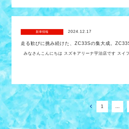
2024.12.17
新車情報
走る歓びに挑み続けた、ZC33Sの集大成。ZC33S Fin
みなさんこんにちは スズキアリーナ宇治店です スイフトス
1
…