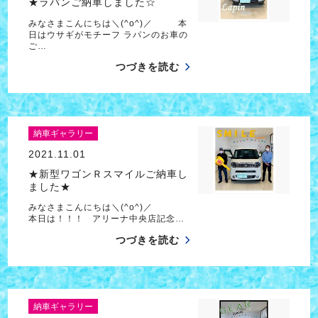
★ラパンご納車しました☆
みなさまこんにちは＼(^o^)／ 本
日はウサギがモチーフ ラパンのお車の
ご…
つづきを読む
納車ギャラリー
2021.11.01
★新型ワゴンＲスマイルご納車し
ました★
みなさまこんにちは＼(^o^)／
本日は！！！ アリーナ中央店記念…
つづきを読む
納車ギャラリー