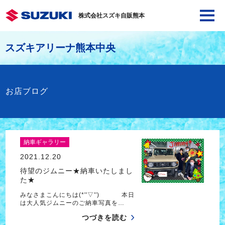
株式会社スズキ自販熊本
スズキアリーナ熊本中央
お店ブログ
納車ギャラリー
2021.12.20
待望のジムニー★納車いたしまし
た★
みなさまこんにちは(*''▽'') 本日
は大人気ジムニーのご納車写真を…
つづきを読む