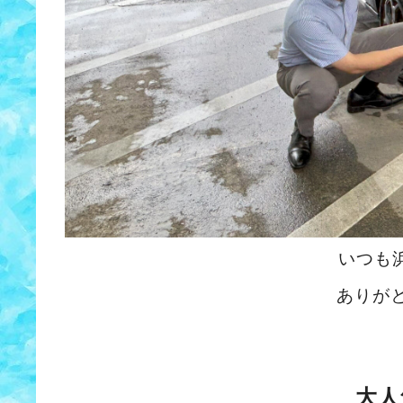
いつも
ありが
大人