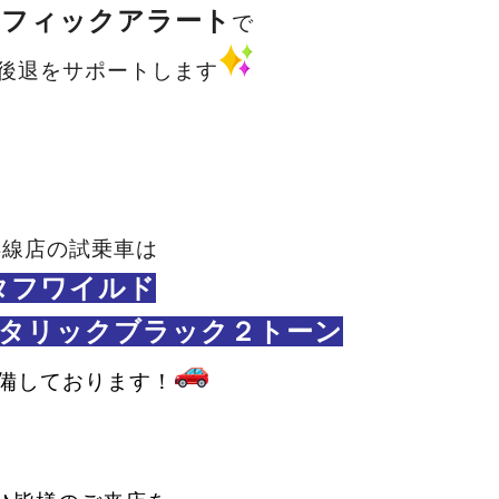
ラフィックアラート
で
後退をサポートします
浜線店の試乗車は
タフワイルド
タリックブラック２トーン
備しております！