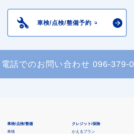
車検/点検/
整備予約
電話でのお問い合わせ
096-379-
車検/点検/整備
クレジット/保険
車検
かえるプラン