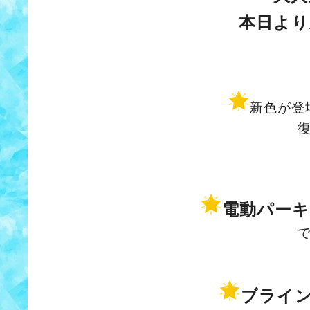
本日より
新色が登
電動パー
ブライ