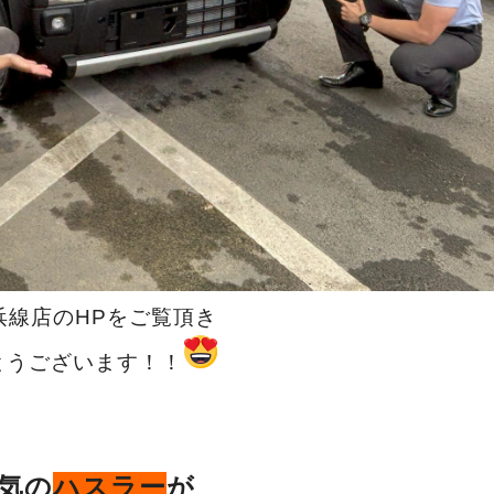
浜線店のHPをご覧頂き
とうございます！！
気の
ハスラー
が