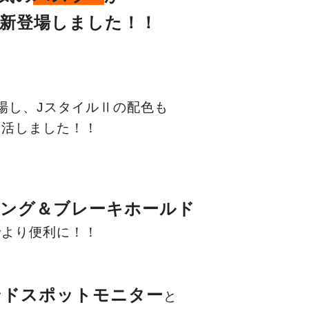
新登場しました！！
場し、JスタイルⅡの配色も
復活しました！！
キング＆ブレー
キホールド
で
より便利に！！
ンドスポットモニター
と