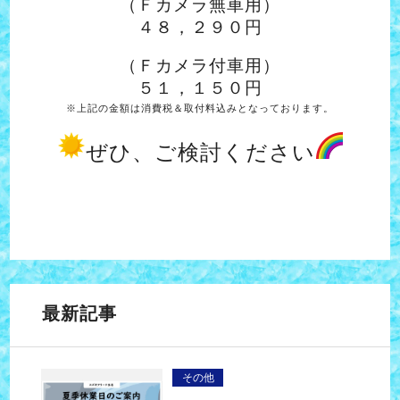
（Ｆカメラ無車用）
４８，２９０円
（Ｆカメラ付車用）
５１，１５０円
※上記の金額は消費税＆取付料込みとなっております。
ぜひ、ご検討ください
最新記事
その他