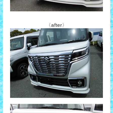
〈after〉