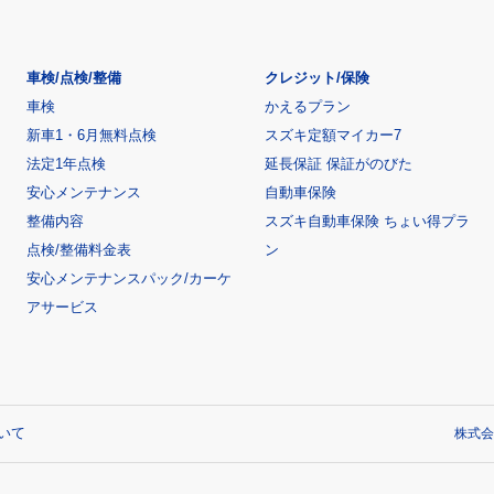
車検/点検/整備
クレジット/保険
車検
かえるプラン
新車1・6月無料点検
スズキ定額マイカー7
法定1年点検
延長保証 保証がのびた
安心メンテナンス
自動車保険
整備内容
スズキ自動車保険 ちょい得プラ
点検/整備料金表
ン
安心メンテナンスパック/カーケ
アサービス
いて
株式会