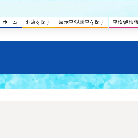
ホーム
お店を探す
展示車/試乗車を探す
車検/点検/
。