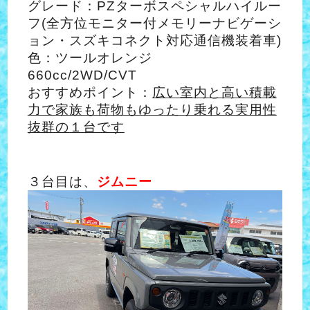
グレード：PZターボスペシャルハイルー
フ(全方位モニター付メモリーナビゲーシ
ョン・スズキコネクト対応通信機装着車)
色：ツールオレンジ
660cc/2WD/CVT
おすすめポイント：
広い室内と高い積載
力で家族も荷物もゆったり乗れる実用性
抜群の１台です
３台目は、
ジムニー