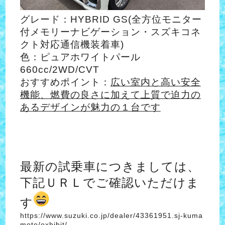
グレード：HYBRID GS(全方位モニター
付メモリーナビゲーション・スズキコネ
クト対応通信機装着車)
色：ピュアホワイトパール
660cc/2WD/CVT
おすすめポイント：
広い室内と高い安全
機能、燃費の良さに加えて上質で迫力の
あるデザインが魅力の１台です
最新の試乗車につきましては、
下記ＵＲＬでご確認いただけま
す
https://www.suzuki.co.jp/dealer/43361951.sj-kuma
moto/exhibit/