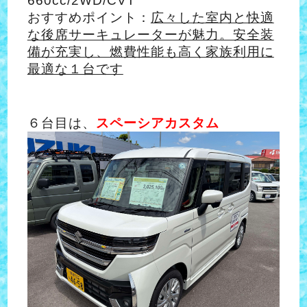
660cc/2WD/CVT
おすすめポイント：
広々した室内と快適
な後席サーキュレーターが魅力。安全装
備が充実し、燃費性能も高く家族利用に
最適な１台です
６台目は、
スペーシアカスタム