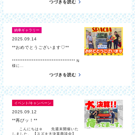
つづきを読む
納車ギャラリー
2025.09.14
**おめでとうございます♡**
*********************************** N
様に…
つづきを読む
イベント/キャンペーン
2025.09.12
**再びッ！**
こんにちは☺ 先週末開催いた
しました、 【スズキ大決算商談会】