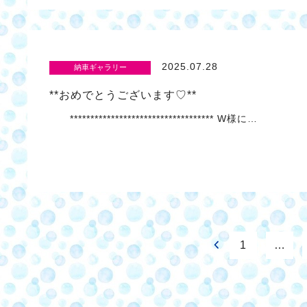
2025.07.28
納車ギャラリー
**おめでとうございます♡**
*********************************** W様に…
1
…