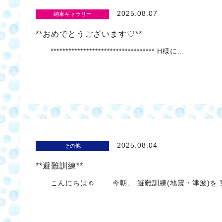
2025.08.07
納車ギャラリー
**おめでとうございます♡**
*********************************** H様に…
2025.08.04
その他
**避難訓練**
こんにちは☺ 今朝、 避難訓練(地震・津波)を 