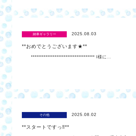
2025.08.03
納車ギャラリー
**おめでとうございます★**
*********************************** I様に…
2025.08.02
その他
**スタートですっ‼**