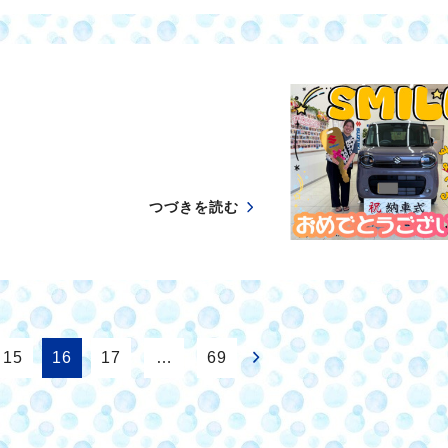
つづきを読む
15
16
17
…
69