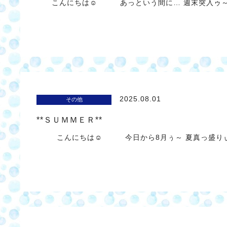
こんにちは☺ あっという間に… 週末突入ゥ～
2025.08.01
その他
**ＳＵＭＭＥＲ**
こんにちは☺ 今日から8月ぅ～ 夏真っ盛り