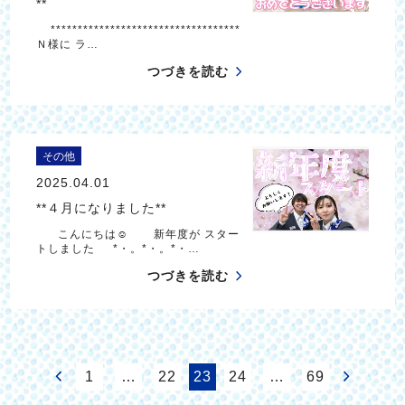
**
***********************************
Ｎ様に ラ…
つづきを読む
その他
2025.04.01
**４月になりました**
こんにちは☺ 新年度が スター
トしました *・。*・。*・…
つづきを読む
1
…
22
23
24
…
69