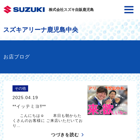
株式会社スズキ自販鹿児島
スズキアリーナ鹿児島中央
お店ブログ
その他
2025.04.19
**イッテミヨ‼**
こんにちは☺ 本日も朝からた
くさんのお客様に ご来店いただいてお
り…
つづきを読む