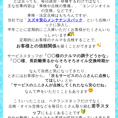
とは言っても、毎日講習・研修するわけではなく、
主な仕事内容は「車検や点検の整備」、「エンジンオイル
の交換」などです。
車検・法定点検はもちろんですが、
当社では「
スズキ安心メンテナンスパック
」という点検パ
ックに加入し、
半年ごとに定期的にご入庫いただくお客様がたくさんいら
っしゃいます
定期的にお客様のクルマを点検することで、
お客様との信頼関係
を築くことができます
サービススタッフが
「〇〇様のクルマの調子どうかな」
「〇〇様、長距離乗るからそろそろオイル交換時期か
な」
なんて自然と気になってきたり、
ときにはお客様から
、「次もサービスの△△さんに点検し
てほしい」
とか
「サービスの△△さんが点検してくれたなら安心だね」
なんて声をいただくこともあります
こういったことは、ベテランスタッフだけでなく、
若手スタ
点検・オイル交換などを毎日たくさん取り組む
ッフ
にもよくあることです
自分が整備したクルマをお客様が笑顔で乗っている姿を見