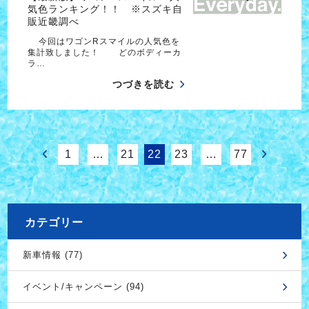
気色ランキング！！ ※スズキ自
販近畿調べ
今回はワゴンRスマイルの人気色を
集計致しました！ どのボディーカ
ラ…
つづきを読む
1
…
21
22
23
…
77
カテゴリー
新車情報 (77)
イベント/キャンペーン (94)