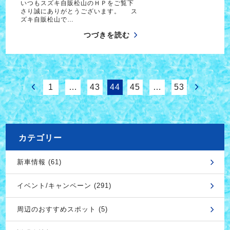
いつもスズキ自販松山のＨＰをご覧下
さり誠にありがとうございます。 ス
ズキ自販松山で…
つづきを読む
1
…
43
44
45
…
53
カテゴリー
新車情報 (61)
イベント/キャンペーン (291)
周辺のおすすめスポット (5)