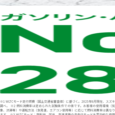
ALTO わたしの理
毎日の移動をもっとスマートに！軽自動車N
※1 WLTCモード走行燃費（国土交通省審査値）に基づく。2025年6月現在、スズキ
調べ。 ※2 燃料消費率は定められた試験条件での値です。お客様の使用環境（気
象、渋滞等）や運転方法（急発進、エアコン使用等）に応じて燃料消費率は異なり
ます。 ※3 WLTCモード：市街地、郊外、高速道路の各走行モードを平均的な使用