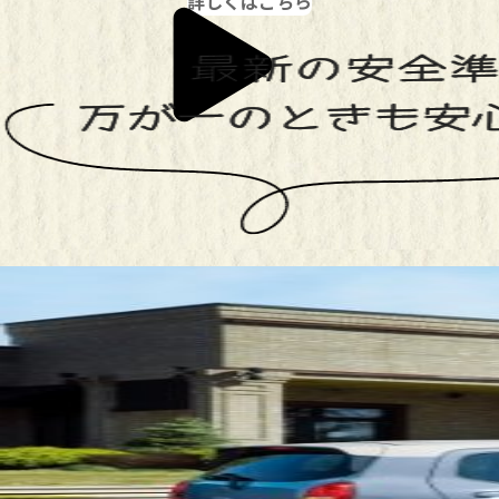
詳しくはこちら
最新の安全装備で、万が一のときも安心ドライブ！
安全装備