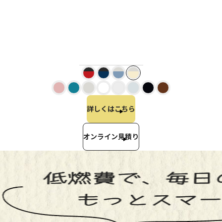
詳しくはこちら
オンライン見積り
低燃費で、毎日の移動をもっとスマートに！
走行・環境性能