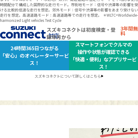
時間配分で構成した国際的な走行モード。市街地モード：信号や渋滞等の影響を受
ける比較的低速な走行を想定。郊外モード：信号や渋滞等の影響をあまり受けない
走行を想定。高速道路モード：高速道路等での走行を想定。 ＊WLTC=Worldwide-
harmonized Light vehicles Test Cycle
3年間無
スズキコネクトは初度検査・登
料
録年月から
スマートフォンでクルマの
24時間365日つながる
操作や状態が確認できる
「安心」のオペレーターサービ
「快適・便利」なアプリサービ
ス！
ス！
スズキコネクトについて詳しくはこちら
WEB動画