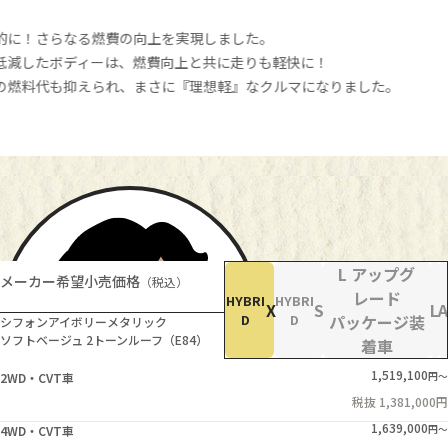
的に！さらなる燃費の向上を実現しました。
低減したボディーは、燃費向上と共に走りも軽快に！
の燃料代も抑えられ、まさに『理想軽』なクルマになりました。
価格・グレード
L アップグ
メーカー希望小売価格
（税込）
レード
HYBRI
HYBRI
アルトの開発責任者
X
S
L
A
D
D
パッケージ装
竹中 秀昭
シフォンアイボリーメタリック
ソフトベージュ 2トーンルーフ（E84）
着車
1,519,100
2WD・CVT車
円〜
税抜 1,381,000円
1,639,000
4WD・CVT車
円〜