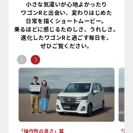
小さな気遣いが心地よかったり
ワゴンRと出会い、変わりはじめた
日常を描くショートムービー。
乗るほどに感じるたのしさ、うれしさ。
進化したワゴンRと過ごす毎日を、
ぜひご覧ください。
「操作性の良さ」篇
「細