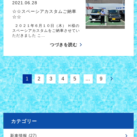
2021.06.28
☆☆スペーシアカスタムご納車
☆☆
２０２１年６月１０日（木） Ｈ様の
スペーシアカスタムをご納車させてい
ただきました こ…
つづきを読む
1
2
3
4
5
…
9
カテゴリー
新車情報 (27)