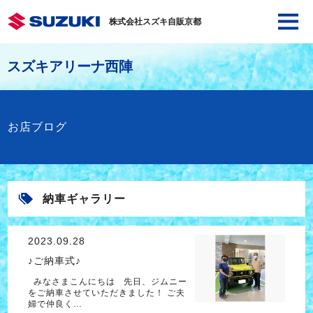
株式会社スズキ自販京都
スズキアリーナ西陣
お店ブログ
納車ギャラリー
2023.09.28
♪ご納車式♪
みなさまこんにちは 先日、ジムニー
をご納車させていただきました！ ご夫
婦で仲良く…