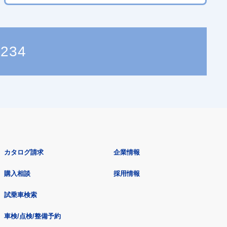
0234
カタログ請求
企業情報
購入相談
採用情報
試乗車検索
車検/点検/整備予約