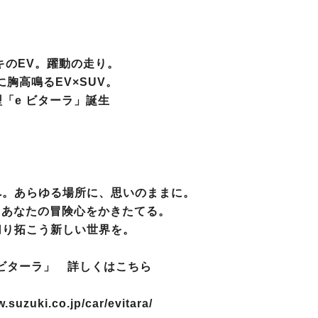
キのEV。躍動の走り。
に胸高鳴るEV×SUV。
型「e ビターラ」誕生
へ。あらゆる場所に、思いのままに。
、あなたの冒険心をかきたてる。
切り拓こう新しい世界を。
 ビターラ」 詳しくはこちら
.suzuki.co.jp/car/evitara/