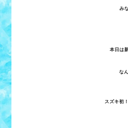
み
本日は
な
スズキ初