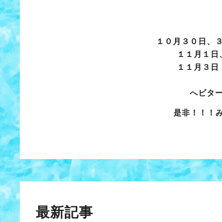
１０月３０日、
１１月１日
１１月３日
へビタ
是非！！！
最新記事