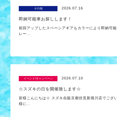
2026.07.16
その他
即納可能車お探しします！
前回アップしたスペーシアギアもカラーにより即納可能
レー…
2026.07.10
イベント/キャンペーン
☆スズキの日を開催致します☆
皆様こんにちは☆ スズキ自販京都伏見新堀川店でござ
様に…