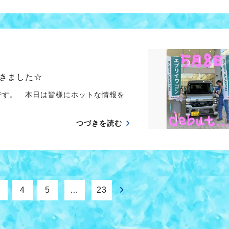
きました☆
です。 本日は皆様にホットな情報を
つづきを読む
4
5
…
23