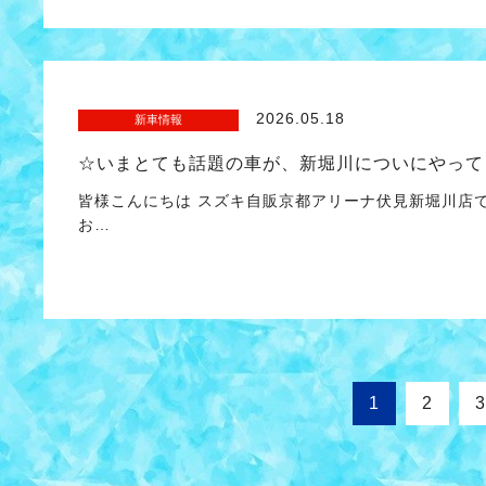
2026.05.18
新車情報
☆いまとても話題の車が、新堀川についにやって
皆様こんにちは スズキ自販京都アリーナ伏見新堀川店
お…
1
2
3