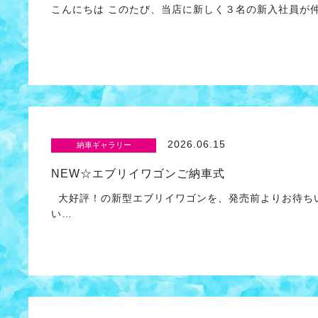
こんにちは このたび、当店に新しく３名の新入社員が
2026.06.15
納車ギャラリー
NEW☆エブリイワゴンご納車式
大好評！の新型エブリイワゴンを、発売前よりお待ちい
い…