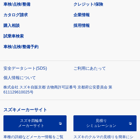
車検/点検/整備
クレジット/保険
カタログ請求
企業情報
購入相談
採用情報
試乗車検索
車検/点検/整備予約
安全データシート(SDS)
ご利用にあたって
個人情報について
株式会社 スズキ自販京都 古物商許可証番号 京都府公安委員会 第
611129610025号
スズキメーカーサイト
スズキ四輪車
見積り
メーカーサイト
シミュレーション
車種の詳細などメーカー情報をご覧
スズキのクルマの見積りを簡単にシ