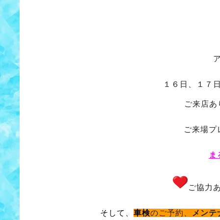
１６日、１７
ご来店あ
ご来場プ
ま
ご協力
そして、
車検
のご予約、
メンテ