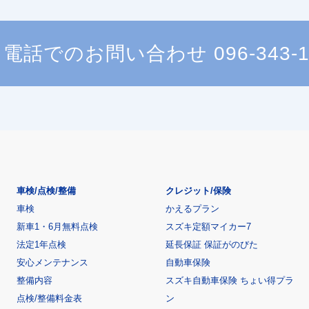
電話でのお問い合わせ
096-343-
車検/点検/整備
クレジット/保険
車検
かえるプラン
新車1・6月無料点検
スズキ定額マイカー7
法定1年点検
延長保証 保証がのびた
安心メンテナンス
自動車保険
整備内容
スズキ自動車保険 ちょい得プラ
点検/整備料金表
ン