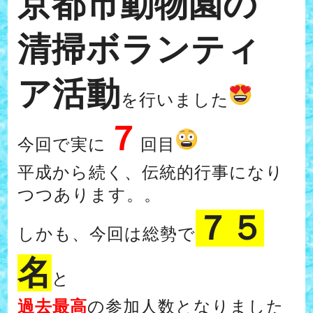
京都市動物園の
清掃ボランティ
ア活動
を行いました
７
今回で実に
回目
平成から続く、伝統的行事になり
つつあります。。
７５
しかも、今回は総勢で
名
と
過去最高
の参加人数となりました