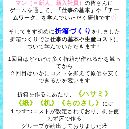
マン（＝新人、新入社員）
の皆さんに
ゲームを通して、
「仕事の基本」
や
「チー
ムワーク」
を学んでいただく研修です
折箱づくり
そしてまず初めに
をしました
折箱つくりでは
仕事の基本
や
生産コスト
に
ついて学んでいただきます！
1回目はどれだけ多く折箱が作れるかを競っ
てから
２回目はいかにコストを抑えて原価を安く
できるかを競います
《ハサミ》
折箱を作るにあたり、
《紙》《机》《ものさし》
には
１つずつコストが設定されており、机を使
わず床で作る
グループが続出しておりました