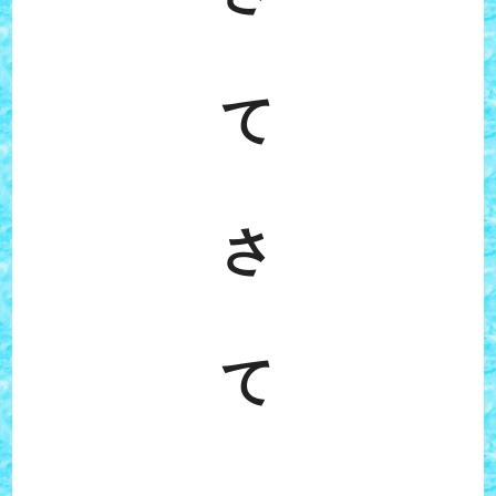
て
さ
て