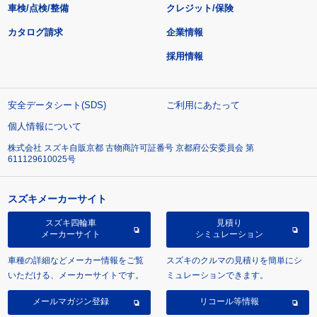
車検/点検/整備
クレジット/保険
カタログ請求
企業情報
採用情報
安全データシート(SDS)
ご利用にあたって
個人情報について
株式会社 スズキ自販京都 古物商許可証番号 京都府公安委員会 第
611129610025号
スズキメーカーサイト
スズキ四輪車
見積り
メーカーサイト
シミュレーション
車種の詳細などメーカー情報をご覧
スズキのクルマの見積りを簡単にシ
いただける、メーカーサイトです。
ミュレーションできます。
メールマガジン登録
リコール等情報