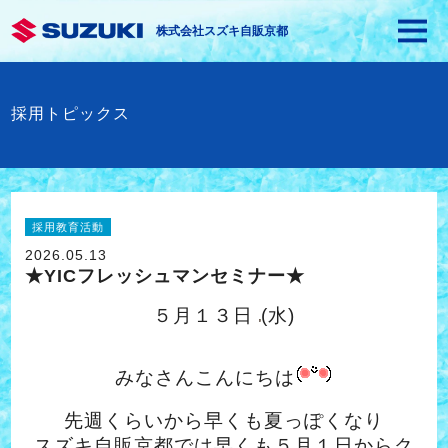
株式会社スズキ自販京都
採用トピックス
採用教育活動
2026.05.13
★YICフレッシュマンセミナー★
５月１３日
(水)
みなさんこんにちは
先週くらいから早くも夏っぽくなり
スズキ自販京都では早くも５月１日からク