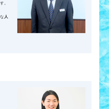
す。
な
人