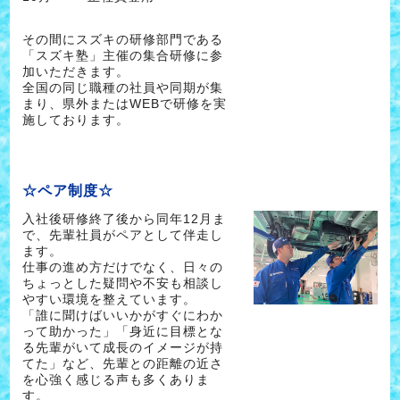
その間にスズキの研修部門である
「スズキ塾」主催の集合研修に参
加いただきます。
全国の同じ職種の社員や同期が集
まり、県外またはWEBで研修を実
施しております。
☆ペア制度☆
入社後研修終了後から同年12月ま
で、先輩社員がペアとして伴走し
ます。
仕事の進め方だけでなく、日々の
ちょっとした疑問や不安も相談し
やすい環境を整えています。
「誰に聞けばいいかがすぐにわか
って助かった」「身近に目標とな
る先輩がいて成長のイメージが持
てた」など、先輩との距離の近さ
を心強く感じる声も多くありま
す。