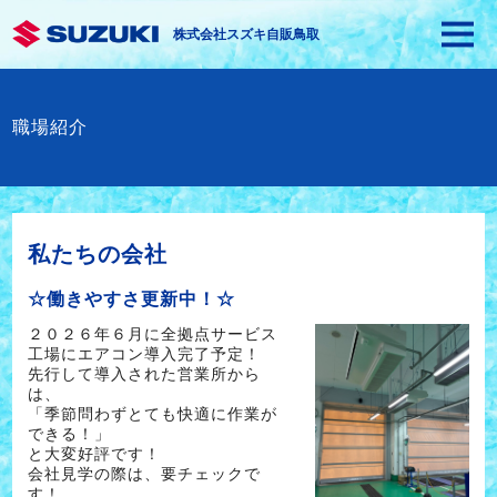
株式会社スズキ自販鳥取
職場紹介
私たちの会社
☆働きやすさ更新中！☆
２０２６年６月に全拠点サービス
工場にエアコン導入完了予定！
先行して導入された営業所から
は、
「季節問わずとても快適に作業が
できる！」
と大変好評です！
会社見学の際は、要チェックで
す！