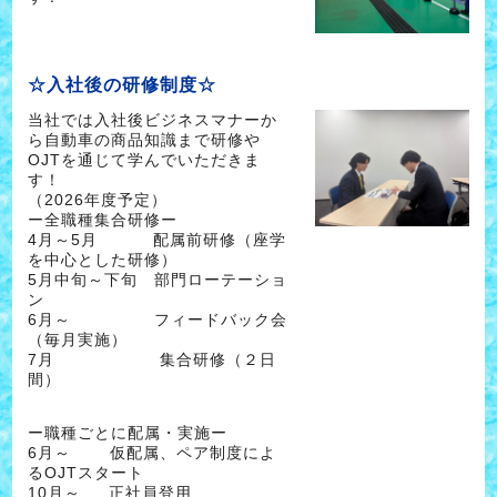
☆入社後の研修制度☆
当社では入社後ビジネスマナーか
ら自動車の商品知識まで研修や
OJTを通じて学んでいただきま
す！
（2026年度予定）
ー全職種集合研修ー
4月～5月 配属前研修（座学
を中心とした研修）
5月中旬～下旬 部門ローテーショ
ン
6月～ フィードバック会
（毎月実施）
7月 集合研修（２日
間）
ー職種ごとに配属・実施ー
6月～ 仮配属、ペア制度によ
るOJTスタート
10月～ 正社員登用