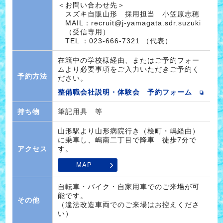
＜お問い合わせ先＞
スズキ自販山形 採用担当 小笠原志穂
MAIL：recruit@j-yamagata.sdr.suzuki
（受信専用）
TEL ：023-666-7321 （代表）
在籍中の学校様経由、またはご予約フォー
ムより必要事項をご入力いただきご予約く
予約方法
ださい。
整備職会社説明・体験会 予約フォーム
持ち物
筆記用具 等
山形駅より山形病院行き（桧町・嶋経由）
に乗車し、嶋南二丁目で降車 徒歩7分で
アクセス
す。
MAP
自転車・バイク・自家用車でのご来場が可
能です。
その他
（違法改造車両でのご来場はお控えくださ
い）