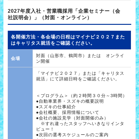
2027年度入社・営業職採用「企業セミナー（会
社説明会）」（対面・オンライン）
各開催方法・各会場の日程はマイナビ２０２７また
はキャリタス就活をご確認ください。
対面（山形市、鶴岡市）または オンライ
会場
ン開催
「マイナビ２０２７」または「キャリタス
就活」にて詳細日時をご確認ください。
＜プログラム＞（約２時間３０分～3時間）
●自動車業界・スズキの概要説明
●スズキの仕事紹介
●会社概要、採用情報について
●会社の施設見学（対面開催のみ）
※すれ違ったスタッフへいきなりインタ
ビュー！
●次回の選考スケジュールのご案内