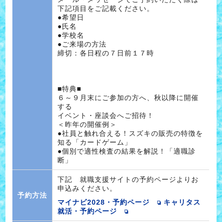
下記項目をご記載ください。
●希望日
●氏名
●学校名
●ご来場の方法
締切：各日程の７日前１７時
■特典■
６～９月末にご参加の方へ、秋以降に開催
する
イベント・座談会へご招待！
＜昨年の開催例＞
●社員と触れ合える！スズキの販売の特徴を
知る「カードゲーム」
●個別で適性検査の結果を解説！「適職診
断」
下記 就職支援サイトの予約ページよりお
申込みください。
予約方法
マイナビ2028・予約ページ
キャリタス
就活・予約ページ