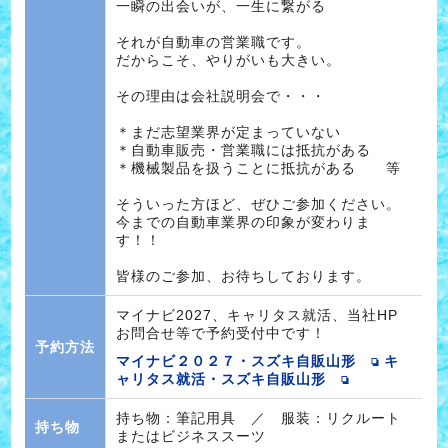
一瞬の出会いが、一生に繋がる
それが自動車の営業職です。
だからこそ、やりがいも大きい。
その理由は会社説明会で・・・
＊まだ志望業界が定まっていない
＊自動車販売・営業職には抵抗がある
＊機械製品を扱うことに抵抗がある 等
そういった方ほど、ぜひご参加ください。
今までの自動車業界の印象が変わりま
す！！
皆様のご参加、お待ちしております。
マイナビ2027、キャリタス就活、当社HP
お問合せ等で予約受付中です！
予約方法
マイナビ２０２７・スズキ自販山形
キ
ャリタス就活・スズキ自販山形
持ち物：筆記用具 ／ 服装：リクルート
持ち物
またはビジネススーツ