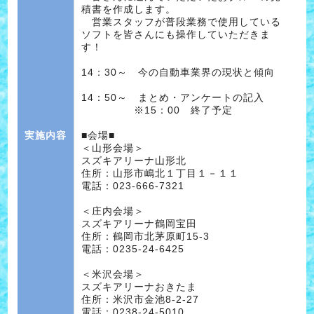
積書を作成します。
営業スタッフが普段業務で使用している
ソフトを皆さんにも操作していただきま
す！
14：30～ 今の自動車業界の現状と傾向
14：50～ まとめ・アンケートの記入
※15：00 終了予定
実施内容
■会場■
＜山形会場＞
スズキアリーナ山形北
住所：山形市嶋北１丁目１－１１
電話：023-666-7321
＜庄内会場＞
スズキアリーナ鶴岡宝田
住所：鶴岡市北茅原町15-3
電話：0235-24-6425
＜米沢会場＞
スズキアリーナおきたま
住所：米沢市金池8-2-27
電話：0238-24-5010