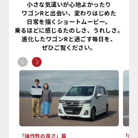
小さな気遣いが心地よかったり
ワゴンRと出会い、変わりはじめた
日常を描くショートムービー。
乗るほどに感じるたのしさ、うれしさ。
進化したワゴンRと過ごす毎日を、
ぜひご覧ください。
「操作性の良さ」篇
「細