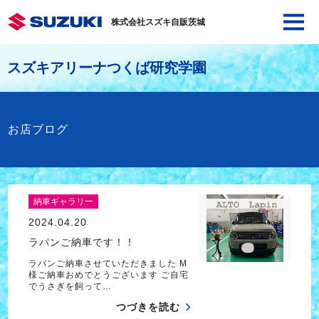
株式会社スズキ自販茨城
スズキアリーナつくば研究学園
お店ブログ
納車ギャラリー
2024.04.20
ラパンご納車です！！
ラパンご納車させていただきました M
様ご納車おめでとうございます ご自宅
でうさぎを飼って…
つづきを読む